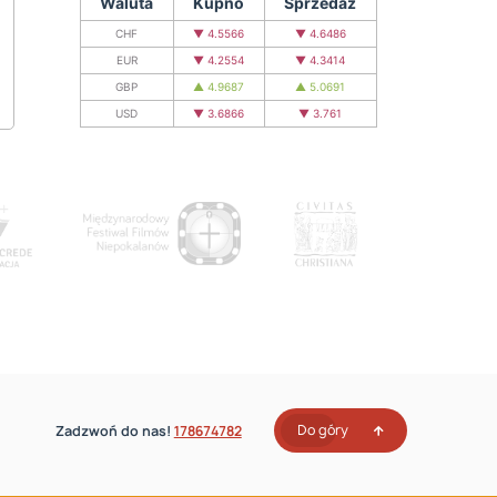
Waluta
Kupno
Sprzedaż
CHF
▼ 4.5566
▼ 4.6486
EUR
▼ 4.2554
▼ 4.3414
GBP
▲ 4.9687
▲ 5.0691
USD
▼ 3.6866
▼ 3.761
Do góry
Zadzwoń do nas!
178674782