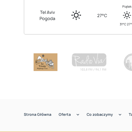
Piątek
Tel Aviv
27°C
Pogoda
31°C 27
Strona Główna
Oferta
Co zobaczymy
T