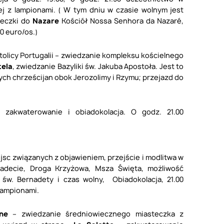
ej z lampionami.
(
W tym dniu w czasie wolnym jest
ieczki do
Nazare
Kościół Nossa Senhora da Nazaré,
0 euro/os.)
stolicy Portugalii – zwiedzanie kompleksu kościelnego
tela
, zwiedzanie Bazyliki św. Jakuba Apostoła. Jest to
ch chrześcijan obok Jerozolimy i Rzymu; przejazd do
zakwaterowanie i obiadokolacja. O godz. 21.00
jsc związanych z objawieniem, przejście i modlitwa w
adecie, Droga Krzyżowa, Msza Święta, możliwość
w. Bernadety i czas wolny, Obiadokolacja, 21.00
lampionami.
nne
– zwiedzanie średniowiecznego miasteczka z