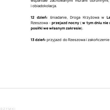
wspaniale zachowanymi murami obronnym
i obiadokolacja.
12 dzień:
śniadanie, Droga Krzyżowa w
L
Rzeszowa -
przejazd nocny
(
w tym dniu nie 
posiłki we własnym zakresie
).
13 dzień:
przyjazd do Rzeszowa i zakończenie
GRZYMKI