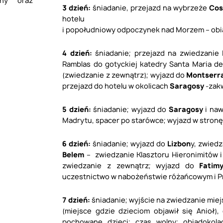
jny oraz
3 dzień:
śniadanie, przejazd na wybrzeże
Cos
hotelu
i popołudniowy odpoczynek nad Morzem – obia
4 dzień:
śniadanie; przejazd na zwiedzanie
Ramblas do gotyckiej katedry Santa Maria del
(zwiedzanie z zewnątrz); wyjazd do
Montserr
przejazd do hotelu w okolicach
Saragosy
-zakw
5 dzień:
śniadanie; wyjazd do
Saragosy
i naw
Madrytu, spacer po starówce; wyjazd w stron
6 dzień:
śniadanie; wyjazd do
Lizbon
y, zwied
Belem
– zwiedzanie Klasztoru Hieronimitów i
zwiedzanie z zewnątrz; wyjazd do
Fatim
uczestnictwo w nabożeństwie różańcowym i Pr
7 dzień:
śniadanie; wyjście na zwiedzanie mie
(miejsce gdzie dzieciom objawił się Anioł)
pochowane dzieci; czas wolny; obiadokola