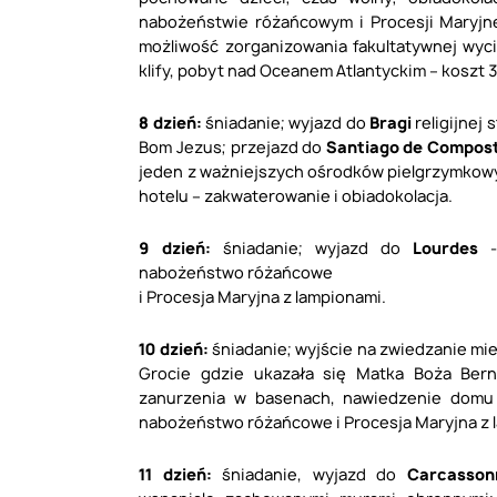
nabożeństwie różańcowym i Procesji Maryjn
możliwość zorganizowania fakultatywnej wyc
klify, pobyt nad Oceanem Atlantyckim – koszt 3
8 dzień:
śniadanie; wyjazd do
Bragi
religijnej 
Bom Jezus; przejazd do
Santiago de Compos
jeden z ważniejszych ośrodków pielgrzymkowy
hotelu – zakwaterowanie i obiadokolacja.
9 dzień:
śniadanie; wyjazd do
Lourdes
- 
nabożeństwo różańcowe
i Procesja Maryjna z lampionami.
10 dzień:
śniadanie; wyjście na zwiedzanie mie
Grocie gdzie ukazała się Matka Boża Bern
zanurzenia w basenach, nawiedzenie domu ś
nabożeństwo różańcowe i Procesja Maryjna z 
11 dzień:
śniadanie, wyjazd do
Carcasso