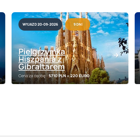
WYJAZD 20-09-2026
9 DNI
Pielgrzymka
Hiszpania z
Gibraltarem
Cena za osobę -
5710 PLN
+ 220 EURO