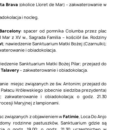
ta Brava
(okolice Lloret de Mar) – zakwaterowanie w
dokolacja i nocleg.
Barcelony
: spacer od pomnika Columba przez plac
 Mar z XV w., Sagrada Familia – kościół św. Rodziny
at
; nawiedzenie Sanktuarium Matki Bożej (Czarnulki);
aterowanie i obiadokolacja.
iedzenie Sanktuarium Matki Bożej Pilar; przejazd do
ę
Talavery
– zakwaterowanie i obiadokolacja.
zanie miejsc związanych ze św. Antonim; przejazd do
 Pałacu Królewskiego (obecnie siedziba prezydenta)
y
; zakwaterowanie i obiadokolacja; o godz. 21.30
ocesji Maryjnej z lampionami.
jsc związanych z objawieniem w
Fatimie
, Loca Do Anjo
, domy rodzinne pastuszków, Sanktuarium gdzie są
cja o godz. 19.00; o godz. 21.30 uczestnictwo w