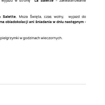
i; wyjazd w stronę
La Salette
– zakwaterowanie
a Salette
, Msza Święta, czas wolny, wyjazd do
ma obiadokolacji ani śniadania w dniu następnym -
 pielgrzymki w godzinach wieczornych.