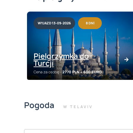
WYJAZD 13-09-2026
8 DNI
Pielgrzymka do
Turcji
Cena za osobę -
2770 PLN
+ 600 EURO
Pogoda
W TELAVIV