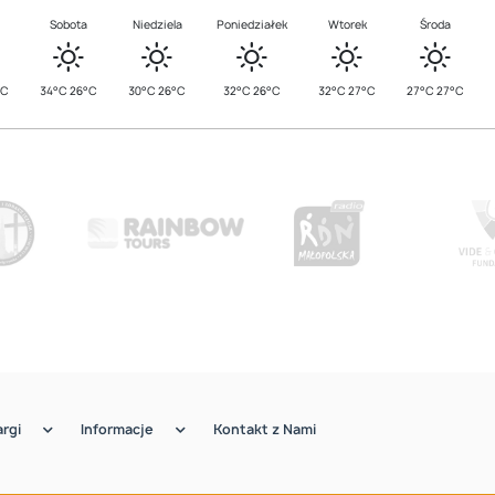
Sobota
Niedziela
Poniedziałek
Wtorek
Środa
°C
34°C 26°C
30°C 26°C
32°C 26°C
32°C 27°C
27°C 27°C
argi
Informacje
Kontakt z Nami