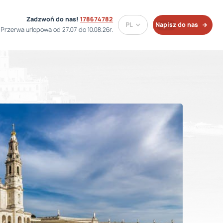
Zadzwoń do nas!
178674782
PL
Napisz do nas
Przerwa urlopowa od 27.07 do 10.08.26r.