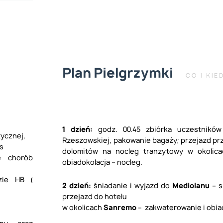
Plan Pielgrzymki
CO I KIE
1 dzień:
godz. 00.45 zbiórka uczestników
tycznej,
Rzeszowskiej, pakowanie bagaży; przejazd pr
s
dolomitów na nocleg tranzytowy w okolic
e chorób
obiadokolacja – nocleg.
zie HB (
2 dzień:
śniadanie i wyjazd do
Mediolanu
– s
przejazd do hotelu
w okolicach
Sanremo
– zakwaterowanie i obia