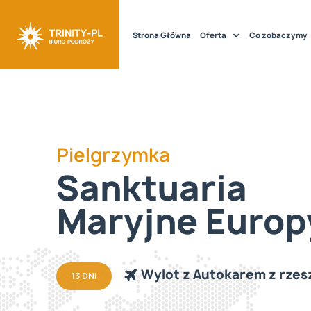
Strona Główna
Oferta
Co zobaczymy
Pielgrzymka
Sanktuaria
Maryjne Europ
Wylot z Autokarem z rze
13 DNI