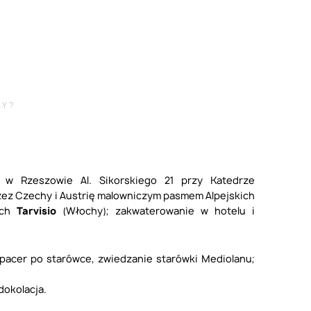
DY?
 w Rzeszowie Al. Sikorskiego 21 przy Katedrze
zez Czechy i Austrię malowniczym pasmem Alpejskich
ach
Tarvisio
(Włochy); zakwaterowanie w hotelu i
pacer po starówce, zwiedzanie starówki Mediolanu;
dokolacja.