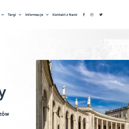
Targi
Informacje
Kontakt z Nami
y
szów